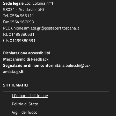
Sede legale
Loc. Colonia n°1
58031 - Arcidosso (GR)
Tel. 0564.965111
Fax 0564.967093
PEC unione.amiata.gr@postacert.toscana.it
P.I. 01499380531
C.F. 01499380531
Dichiarazione accessibilità
Meccanismo di FeedBack
Segnalazione di non conformità:
a.balocchi@uc-
amiata.gr.it
SITI TEMATICI
I Comuni dell'Unione
Polizia di Stato
Vigili del fuoco