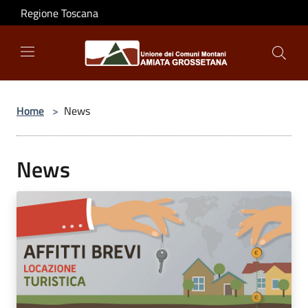
Salta al contenuto principale
Regione Toscana
Home
>
News
News