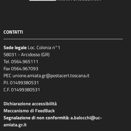
CONTATTI
Sede legale
Loc. Colonia n°1
58031 - Arcidosso (GR)
Tel. 0564.965111
Fax 0564.967093
PEC unione.amiata.gr@postacert.toscana.it
P.I. 01499380531
C.F. 01499380531
Dichiarazione accessibilità
Meccanismo di FeedBack
Segnalazione di non conformità:
a.balocchi@uc-
amiata.gr.it