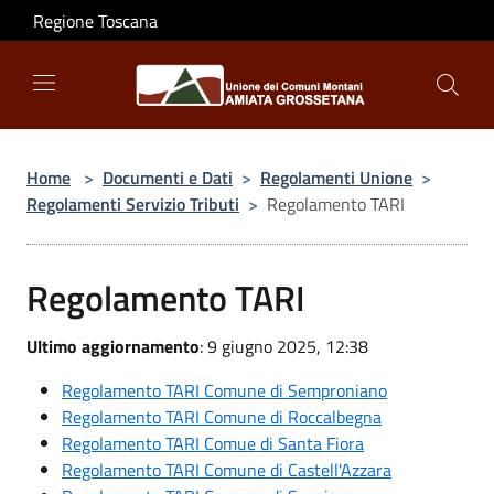
Salta al contenuto principale
Regione Toscana
Home
>
Documenti e Dati
>
Regolamenti Unione
>
Regolamenti Servizio Tributi
>
Regolamento TARI
Regolamento TARI
Ultimo aggiornamento
: 9 giugno 2025, 12:38
Regolamento TARI Comune di Semproniano
Regolamento TARI Comune di Roccalbegna
Regolamento TARI Comue di Santa Fiora
Regolamento TARI Comune di Castell'Azzara