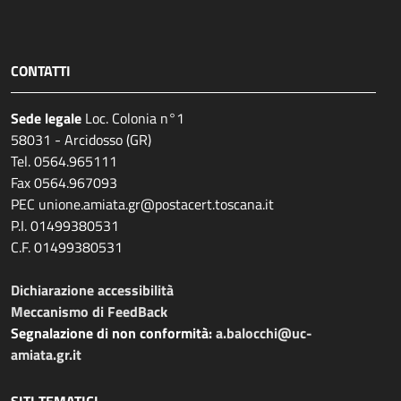
CONTATTI
Sede legale
Loc. Colonia n°1
58031 - Arcidosso (GR)
Tel. 0564.965111
Fax 0564.967093
PEC unione.amiata.gr@postacert.toscana.it
P.I. 01499380531
C.F. 01499380531
Dichiarazione accessibilità
Meccanismo di FeedBack
Segnalazione di non conformità:
a.balocchi@uc-
amiata.gr.it