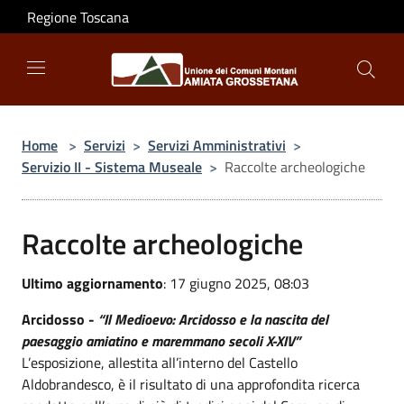
Salta al contenuto principale
Regione Toscana
Home
>
Servizi
>
Servizi Amministrativi
>
Servizio II - Sistema Museale
>
Raccolte archeologiche
Raccolte archeologiche
Ultimo aggiornamento
: 17 giugno 2025, 08:03
Arcidosso -
“Il Medioevo: Arcidosso e la nascita del
paesaggio amiatino e maremmano secoli X-XIV”
L’esposizione, allestita all’interno del Castello
Aldobrandesco, è il risultato di una approfondita ricerca