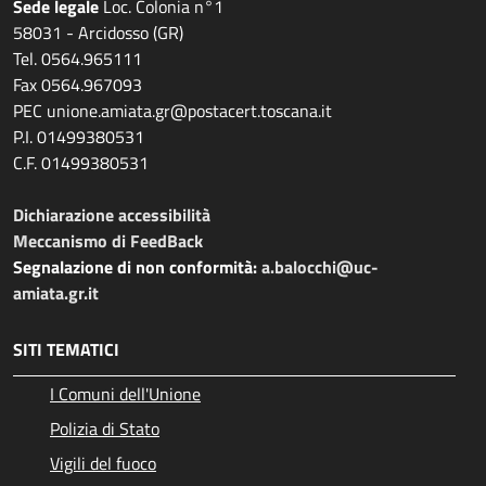
Sede legale
Loc. Colonia n°1
58031 - Arcidosso (GR)
Tel. 0564.965111
Fax 0564.967093
PEC unione.amiata.gr@postacert.toscana.it
P.I. 01499380531
C.F. 01499380531
Dichiarazione accessibilità
Meccanismo di FeedBack
Segnalazione di non conformità:
a.balocchi@uc-
amiata.gr.it
SITI TEMATICI
I Comuni dell'Unione
Polizia di Stato
Vigili del fuoco