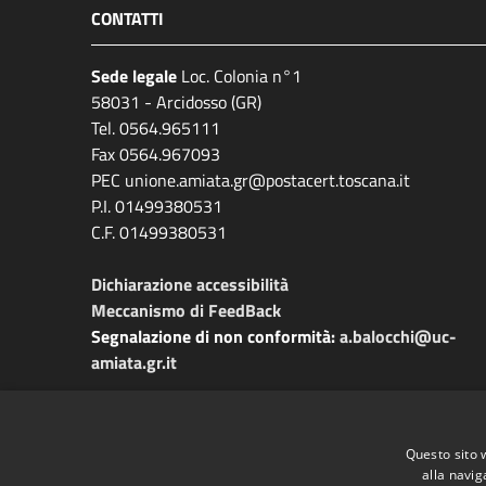
CONTATTI
Sede legale
Loc. Colonia n°1
58031 - Arcidosso (GR)
Tel. 0564.965111
Fax 0564.967093
PEC unione.amiata.gr@postacert.toscana.it
P.I. 01499380531
C.F. 01499380531
Dichiarazione accessibilità
Meccanismo di FeedBack
Segnalazione di non conformità:
a.balocchi@uc-
amiata.gr.it
Questo sito 
alla navig