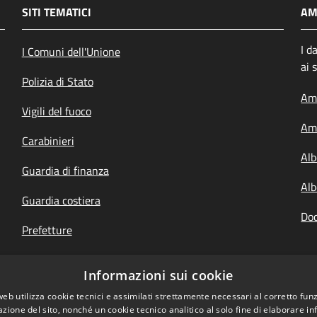
SITI TEMATICI
AM
I d
I Comuni dell'Unione
ai 
Polizia di Stato
Amm
Vigili del fuoco
Amm
Carabinieri
Alb
Guardia di finanza
Alb
Guardia costiera
Doc
Prefetture
Questure
Informazioni sui cookie
Your Europe, italiano
web utilizza cookie tecnici e assimilati strettamente necessari al corretto fu
azione del sito, nonché un cookie tecnico analitico al solo fine di elaborare i