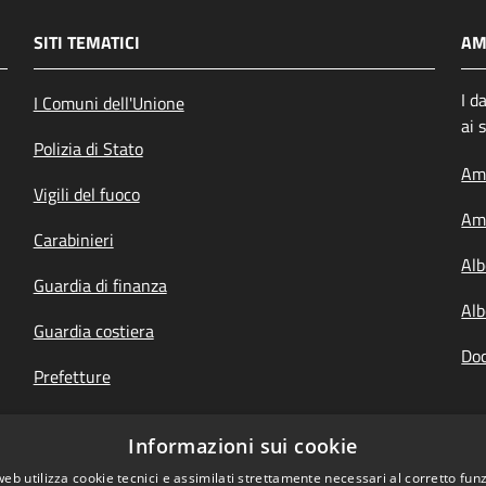
SITI TEMATICI
AM
I d
I Comuni dell'Unione
ai 
Polizia di Stato
Amm
Vigili del fuoco
Amm
Carabinieri
Alb
Guardia di finanza
Alb
Guardia costiera
Doc
Prefetture
Questure
Informazioni sui cookie
Your Europe, italiano
web utilizza cookie tecnici e assimilati strettamente necessari al corretto fu