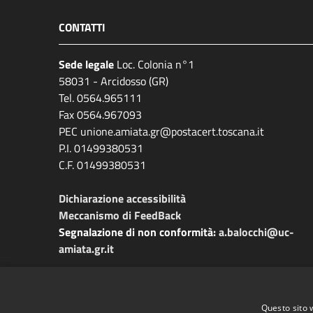
CONTATTI
Sede legale
Loc. Colonia n°1
58031 - Arcidosso (GR)
Tel. 0564.965111
Fax 0564.967093
PEC unione.amiata.gr@postacert.toscana.it
P.I. 01499380531
C.F. 01499380531
Dichiarazione accessibilità
Meccanismo di FeedBack
Segnalazione di non conformità:
a.balocchi@uc-
amiata.gr.it
Questo sito 