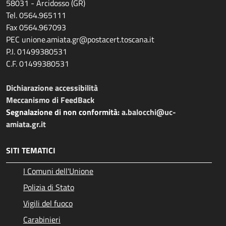
58031 - Arcidosso (GR)
Tel. 0564.965111
Fax 0564.967093
PEC unione.amiata.gr@postacert.toscana.it
P.I. 01499380531
C.F. 01499380531
Dichiarazione accessibilità
Meccanismo di FeedBack
Segnalazione di non conformità:
a.balocchi@uc-
amiata.gr.it
SITI TEMATICI
I Comuni dell'Unione
Polizia di Stato
Vigili del fuoco
Carabinieri