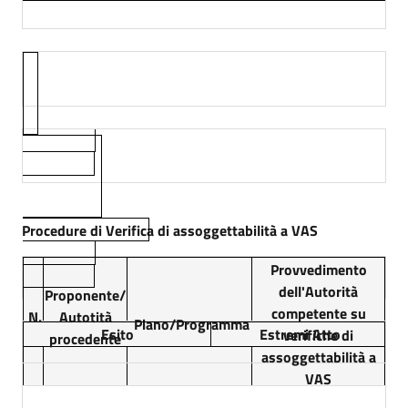
Procedure di Verifica di assoggettabilità a VAS
Provvedimento
dell'Autorità
Proponente/
competente su
N.
Autotità
Piano/Programma
Esito
Estremi Atto
verifiche di
procedente
assoggettabilità a
VAS