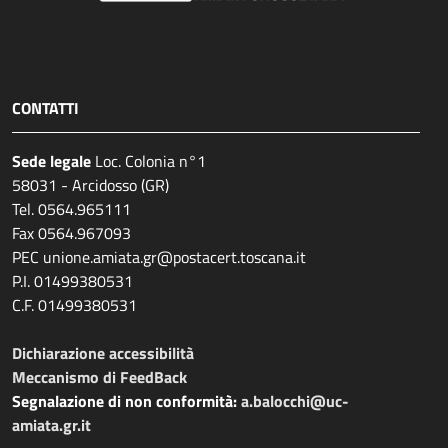
CONTATTI
Sede legale
Loc. Colonia n°1
58031 - Arcidosso (GR)
Tel. 0564.965111
Fax 0564.967093
PEC unione.amiata.gr@postacert.toscana.it
P.I. 01499380531
C.F. 01499380531
Dichiarazione accessibilità
Meccanismo di FeedBack
Segnalazione di non conformità:
a.balocchi@uc-
amiata.gr.it