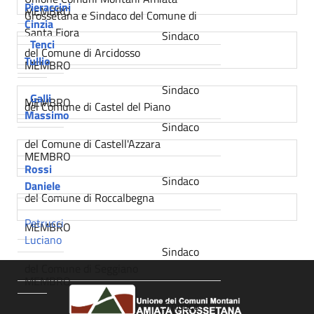
Pieraccini
MEMBRO
Grossetana e Sindaco del Comune di
Cinzia
Santa Fiora
Sindaco
Tenci
del Comune di Arcidosso
Tullio
MEMBRO
Sindaco
Galli
MEMBRO
del Comune di Castel del Piano
Massimo
Sindaco
del Comune di Castell'Azzara
MEMBRO
Rossi
Sindaco
Daniele
del Comune di Roccalbegna
Petrucci
MEMBRO
Luciano
Sindaco
del Comune di Seggiano
MEMBRO
Sindaco