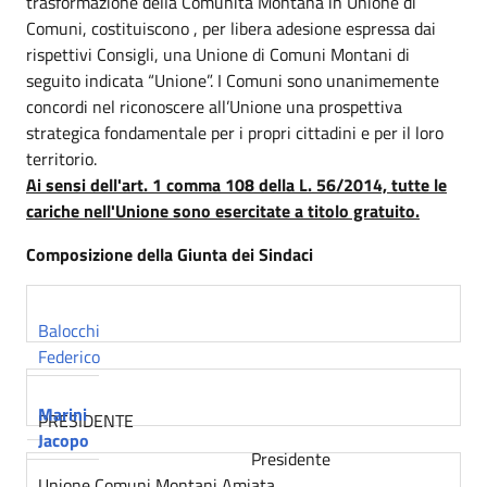
trasformazione della Comunità Montana in Unione di
Comuni, costituiscono , per libera adesione espressa dai
rispettivi Consigli, una Unione di Comuni Montani di
seguito indicata “Unione”. I Comuni sono unanimemente
concordi nel riconoscere all’Unione una prospettiva
strategica fondamentale per i propri cittadini e per il loro
territorio.
Ai sensi dell'art. 1 comma 108 della L. 56/2014, tutte le
cariche nell'Unione sono esercitate a titolo gratuito.
Composizione della Giunta dei Sindaci
Balocchi
Federico
Marini
PRESIDENTE
Jacopo
Presidente
Unione Comuni Montani Amiata