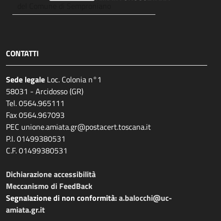
del Comune di Semproniano
CONTATTI
Sede legale
Loc. Colonia n°1
58031 - Arcidosso (GR)
Tel. 0564.965111
Fax 0564.967093
PEC unione.amiata.gr@postacert.toscana.it
P.I. 01499380531
C.F. 01499380531
Dichiarazione accessibilità
Meccanismo di FeedBack
Segnalazione di non conformità:
a.balocchi@uc-
amiata.gr.it