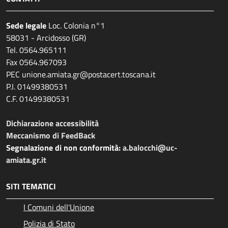
Sede legale
Loc. Colonia n°1
58031 - Arcidosso (GR)
Tel. 0564.965111
Fax 0564.967093
PEC unione.amiata.gr@postacert.toscana.it
P.I. 01499380531
C.F. 01499380531
Dichiarazione accessibilità
Meccanismo di FeedBack
Segnalazione di non conformità:
a.balocchi@uc-
amiata.gr.it
SITI TEMATICI
I Comuni dell'Unione
Polizia di Stato