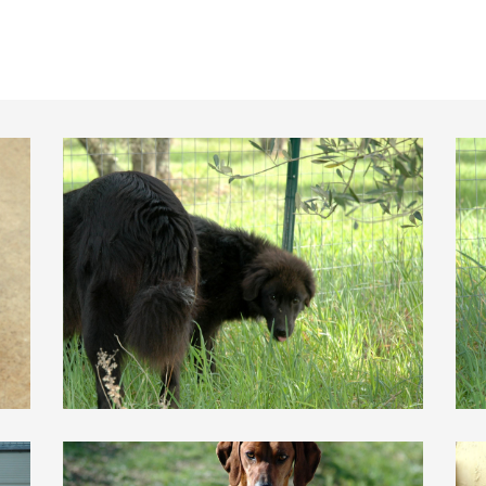
Amelia
Anil
Castagna
Frec