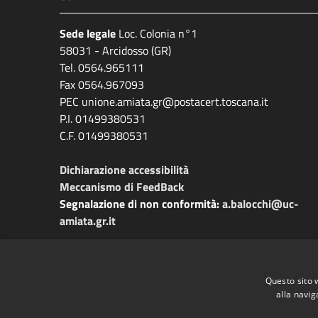
Sede legale
Loc. Colonia n°1
58031 - Arcidosso (GR)
Tel. 0564.965111
Fax 0564.967093
PEC unione.amiata.gr@postacert.toscana.it
P.I. 01499380531
C.F. 01499380531
Dichiarazione accessibilità
Meccanismo di FeedBack
Segnalazione di non conformità:
a.balocchi@uc-
amiata.gr.it
Questo sito 
alla navig