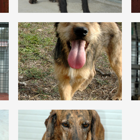
Lucio
Mil
Samba