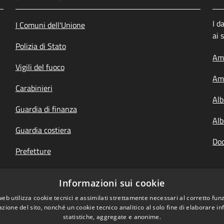
I d
I Comuni dell'Unione
ai 
Polizia di Stato
Amm
Vigili del fuoco
Amm
Carabinieri
Alb
Guardia di finanza
Alb
Guardia costiera
Doc
Prefetture
Questure
Informazioni sui cookie
Your Europe, italiano
web utilizza cookie tecnici e assimilati strettamente necessari al corretto fu
azione del sito, nonché un cookie tecnico analitico al solo fine di elaborare i
statistiche, aggregate e anonime.