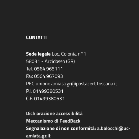
CONTATTI
Sede legale
Loc. Colonia n°1
58031 - Arcidosso (GR)
Tel. 0564.965111
Fax 0564.967093
PEC unione.amiata.gr@postacert.toscana.it
P.I. 01499380531
C.F. 01499380531
Dichiarazione accessibilità
Meccanismo di FeedBack
Segnalazione di non conformità:
a.balocchi@uc-
amiata.gr.it