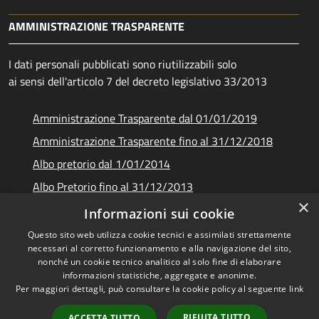
AMMINISTRAZIONE TRASPARENTE
I dati personali pubblicati sono riutilizzabili solo
ai sensi dell'articolo 7 del decreto legislativo 33/2013
Amministrazione Trasparente dal 01/01/2019
Amministrazione Trasparente fino al 31/12/2018
Albo pretorio dal 1/01/2014
Albo Pretorio fino al 31/12/2013
×
Documenti e dati
Informazioni sui cookie
Questo sito web utilizza cookie tecnici e assimilati strettamente
necessari al corretto funzionamento e alla navigazione del sito,
nonché un cookie tecnico analitico al solo fine di elaborare
informazioni statistiche, aggregate e anonime.
RSS
Copyright © 2026 • Unione dei
Per maggiori dettagli, può consultare la cookie policy al seguente
link
Accessibilità
Comuni Montani Amiata
Privacy
Grossetana • Powered by
RIFIUTA TUTTO
ACCETTA TUTTO