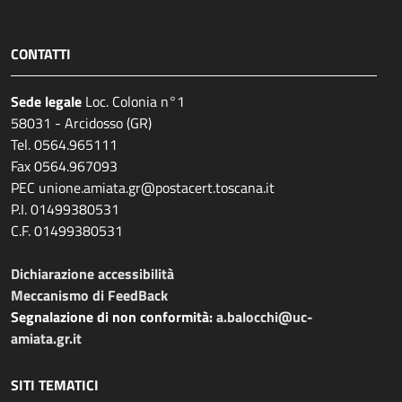
CONTATTI
Sede legale
Loc. Colonia n°1
58031 - Arcidosso (GR)
Tel. 0564.965111
Fax 0564.967093
PEC unione.amiata.gr@postacert.toscana.it
P.I. 01499380531
C.F. 01499380531
Dichiarazione accessibilità
Meccanismo di FeedBack
Segnalazione di non conformità:
a.balocchi@uc-
amiata.gr.it
SITI TEMATICI